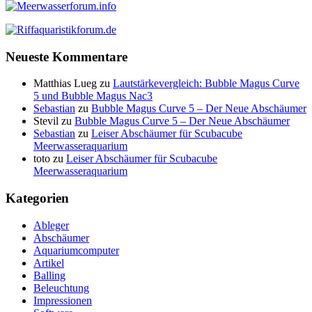
Neueste Kommentare
Matthias Lueg
zu
Lautstärkevergleich: Bubble Magus Curve
5 und Bubble Magus Nac3
Sebastian
zu
Bubble Magus Curve 5 – Der Neue Abschäumer
Stevil
zu
Bubble Magus Curve 5 – Der Neue Abschäumer
Sebastian
zu
Leiser Abschäumer für Scubacube
Meerwasseraquarium
toto
zu
Leiser Abschäumer für Scubacube
Meerwasseraquarium
Kategorien
Ableger
Abschäumer
Aquariumcomputer
Artikel
Balling
Beleuchtung
Impressionen